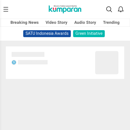
Breaking News
Video Story
Audio Story
Trending
SATU Indonesia Awards
Green Initiative
Sedang memuat...
Sedang memuat...
S