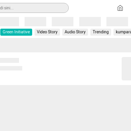
Loading
Loading
Loading
Loading
Loading
Green Initiative
Video Story
Audio Story
Trending
kumpar
 memuat...
ng memuat...