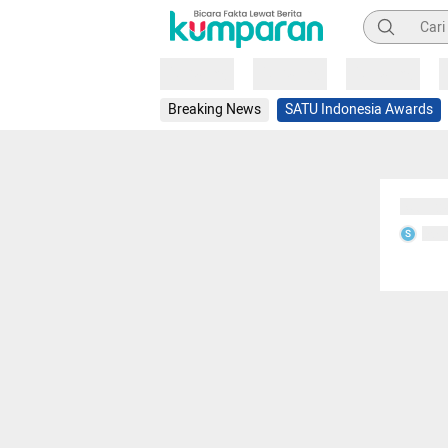
Pencarian
Loading
Loading
Loading
Breaking News
SATU Indonesia Awards
Sedang
Seda
S