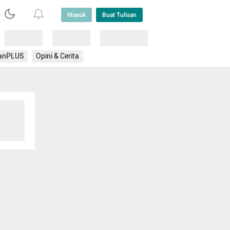
Masuk
Buat Tulisan
Loading
Loading
Lainnya
anPLUS
Opini & Cerita