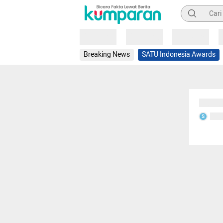
Pencarian
Loading
Loading
Loading
Breaking News
SATU Indonesia Awards
Sedang
Seda
S