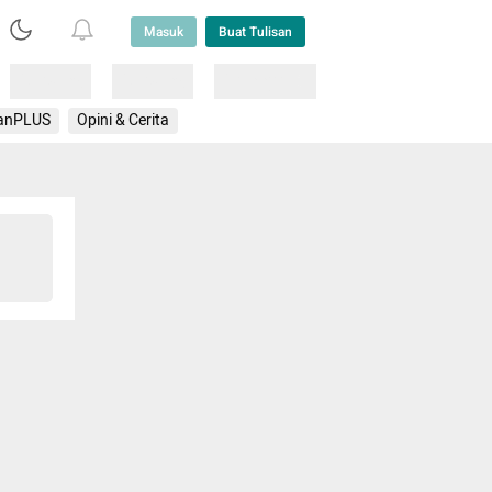
Masuk
Buat Tulisan
Loading
Loading
Lainnya
anPLUS
Opini & Cerita