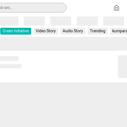
Loading
Loading
Loading
Loading
Loading
Green Initiative
Video Story
Audio Story
Trending
kumpar
 memuat...
ng memuat...