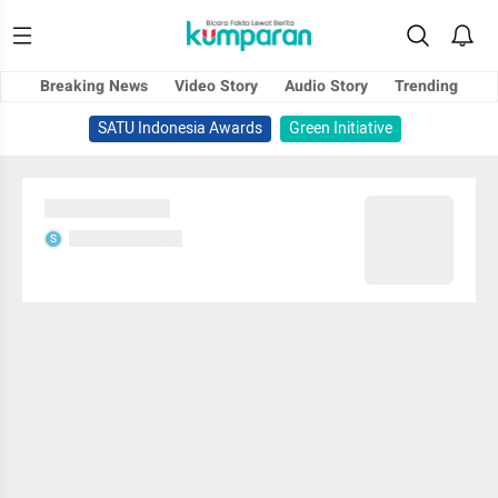
Breaking News
Video Story
Audio Story
Trending
SATU Indonesia Awards
Green Initiative
Sedang memuat...
Sedang memuat...
S