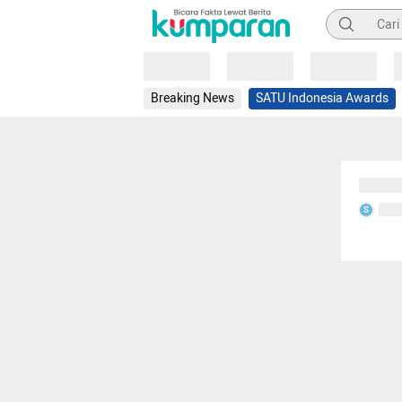
Pencarian
Loading
Loading
Loading
Breaking News
SATU Indonesia Awards
Sedang
Seda
S