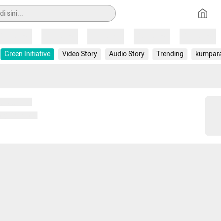
Loading
Loading
Loading
Loading
Loading
Green Initiative
Video Story
Audio Story
Trending
kumpar
 memuat...
ng memuat...