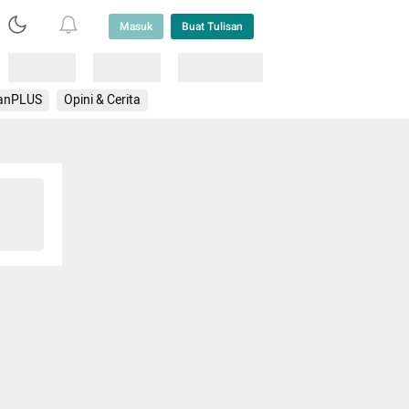
Masuk
Buat Tulisan
Loading
Loading
Lainnya
anPLUS
Opini & Cerita