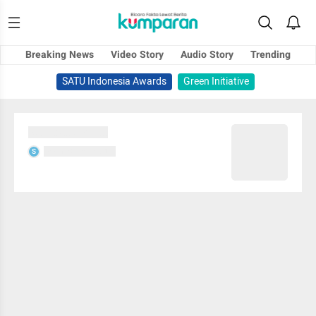
Breaking News
Video Story
Audio Story
Trending
SATU Indonesia Awards
Green Initiative
Sedang memuat...
Sedang memuat...
S