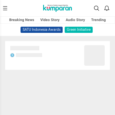
Breaking News
Video Story
Audio Story
Trending
SATU Indonesia Awards
Green Initiative
Sedang memuat...
Sedang memuat...
S