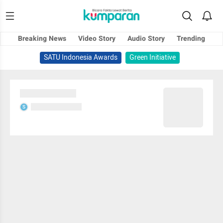
Breaking News
Video Story
Audio Story
Trending
SATU Indonesia Awards
Green Initiative
Sedang memuat...
Sedang memuat...
S