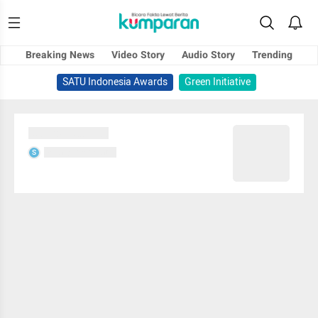
Breaking News
Video Story
Audio Story
Trending
SATU Indonesia Awards
Green Initiative
Sedang memuat...
Sedang memuat...
S