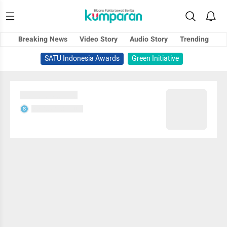
Breaking News
Video Story
Audio Story
Trending
SATU Indonesia Awards
Green Initiative
Sedang memuat...
Sedang memuat...
S