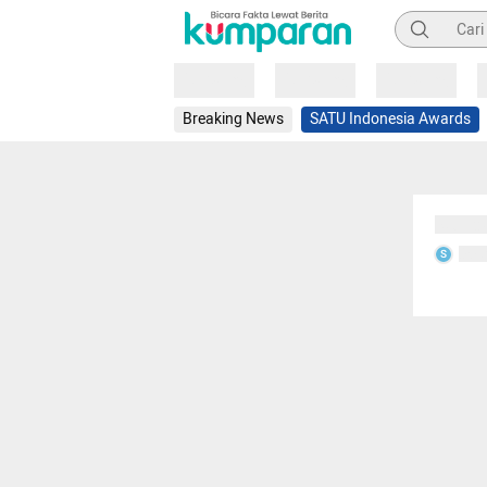
Pencarian
Loading
Loading
Loading
Breaking News
SATU Indonesia Awards
Sedang
Seda
S