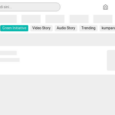
Loading
Loading
Loading
Loading
Loading
Green Initiative
Video Story
Audio Story
Trending
kumpar
 memuat...
ng memuat...