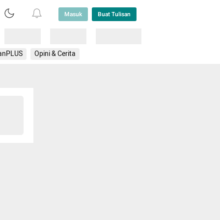
Masuk
Buat Tulisan
Loading
Loading
Lainnya
anPLUS
Opini & Cerita