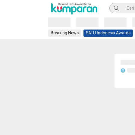
Pencarian
Loading
Loading
Loading
Breaking News
SATU Indonesia Awards
Sedang
Seda
S