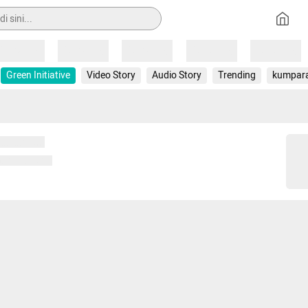
Loading
Loading
Loading
Loading
Loading
Green Initiative
Video Story
Audio Story
Trending
kumpar
 memuat...
ng memuat...