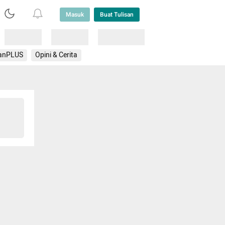
Masuk
Buat Tulisan
Loading
Loading
Lainnya
anPLUS
Opini & Cerita