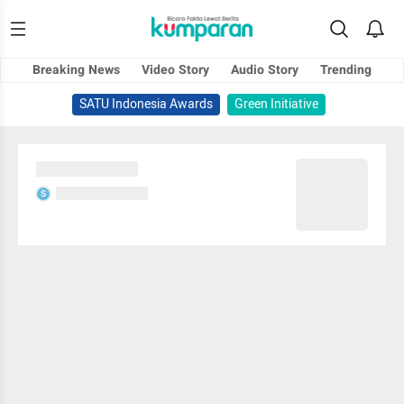
Breaking News
Video Story
Audio Story
Trending
SATU Indonesia Awards
Green Initiative
Sedang memuat...
Sedang memuat...
S