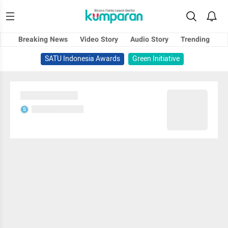
Breaking News
Video Story
Audio Story
Trending
SATU Indonesia Awards
Green Initiative
Sedang memuat...
Sedang memuat...
S