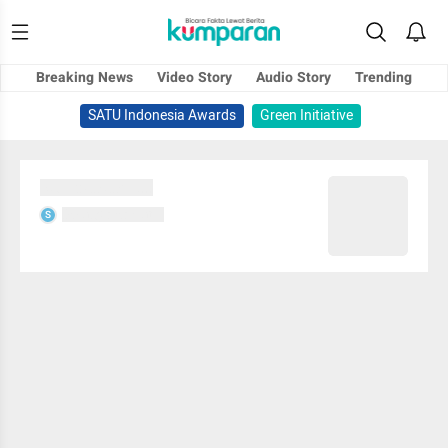
Breaking News
Video Story
Audio Story
Trending
SATU Indonesia Awards
Green Initiative
Sedang memuat...
Sedang memuat...
S