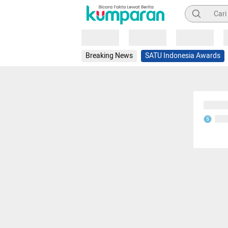
Pencarian
Loading
Loading
Loading
Breaking News
SATU Indonesia Awards
Sedang
Seda
S