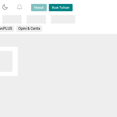
Masuk
Buat Tulisan
Loading
Loading
Lainnya
anPLUS
Opini & Cerita