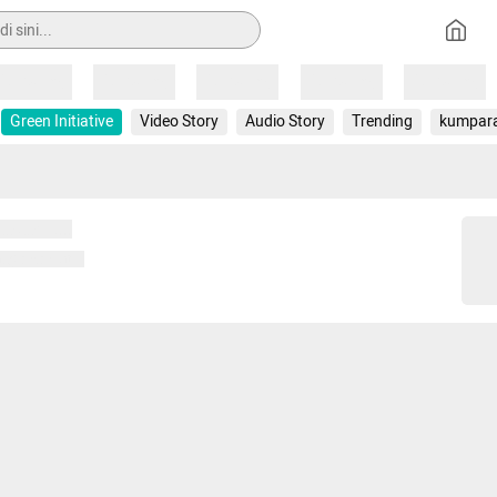
Loading
Loading
Loading
Loading
Loading
Green Initiative
Video Story
Audio Story
Trending
kumpar
 memuat...
ng memuat...