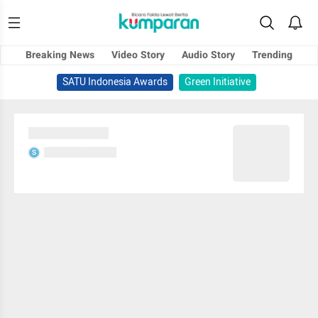
Breaking News
Video Story
Audio Story
Trending
SATU Indonesia Awards
Green Initiative
Sedang memuat...
Sedang memuat...
S