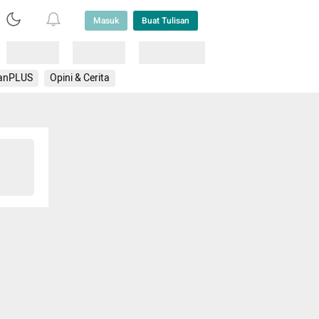
Masuk
Buat Tulisan
Loading
Loading
Lainnya
anPLUS
Opini & Cerita