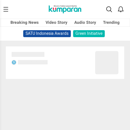
Breaking News
Video Story
Audio Story
Trending
SATU Indonesia Awards
Green Initiative
Sedang memuat...
Sedang memuat...
S