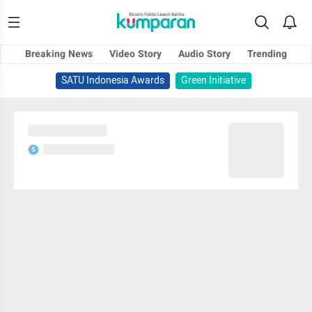
Breaking News
Video Story
Audio Story
Trending
SATU Indonesia Awards
Green Initiative
Sedang memuat...
Sedang memuat...
S