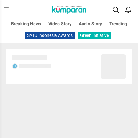
Breaking News
Video Story
Audio Story
Trending
SATU Indonesia Awards
Green Initiative
Sedang memuat...
Sedang memuat...
S