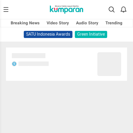
Breaking News
Video Story
Audio Story
Trending
SATU Indonesia Awards
Green Initiative
Sedang memuat...
Sedang memuat...
S