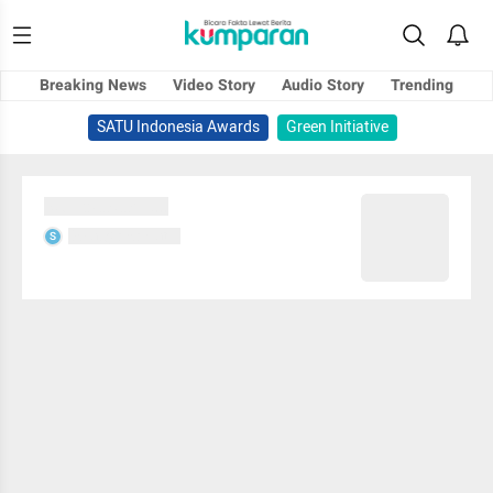
Breaking News
Video Story
Audio Story
Trending
SATU Indonesia Awards
Green Initiative
Sedang memuat...
Sedang memuat...
S