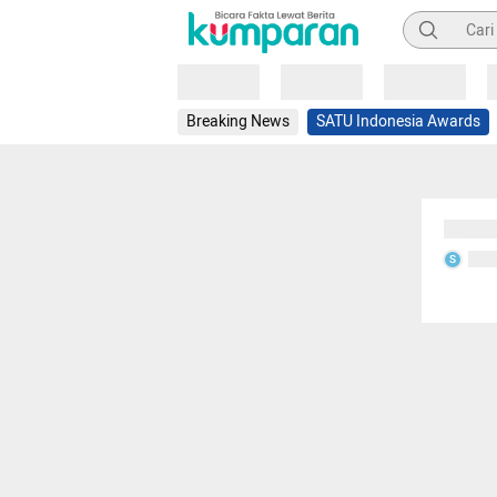
Pencarian
Loading
Loading
Loading
Breaking News
SATU Indonesia Awards
Sedang
Seda
S