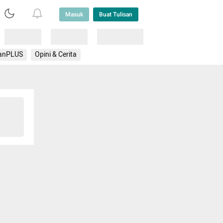
Masuk
Buat Tulisan
Loading
Loading
Lainnya
anPLUS
Opini & Cerita