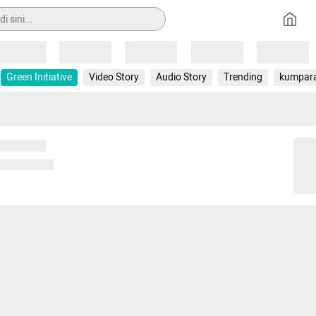
Loading
Loading
Loading
Loading
Loading
Green Initiative
Video Story
Audio Story
Trending
kumpar
 memuat...
ng memuat...