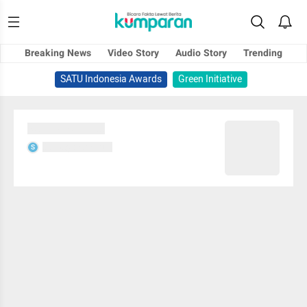
Breaking News
Video Story
Audio Story
Trending
SATU Indonesia Awards
Green Initiative
Sedang memuat...
Sedang memuat...
S