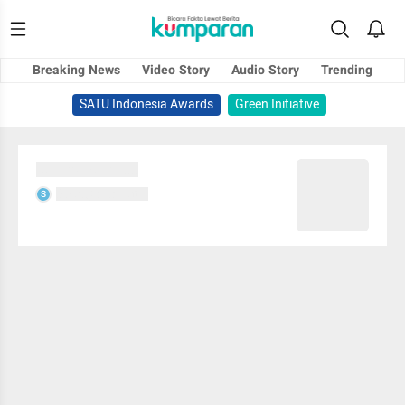
Breaking News
Video Story
Audio Story
Trending
SATU Indonesia Awards
Green Initiative
Sedang memuat...
Sedang memuat...
S