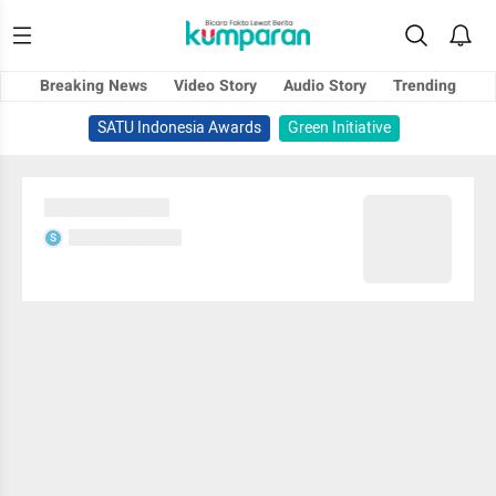
Breaking News
Video Story
Audio Story
Trending
SATU Indonesia Awards
Green Initiative
Sedang memuat...
Sedang memuat...
S