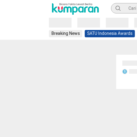
Pencarian
Loading
Loading
Loading
Breaking News
SATU Indonesia Awards
Sedang
Seda
S