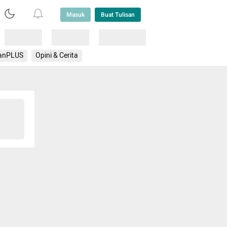
Masuk
Buat Tulisan
Loading
Loading
Lainnya
anPLUS
Opini & Cerita