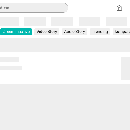
Loading
Loading
Loading
Loading
Loading
Green Initiative
Video Story
Audio Story
Trending
kumpar
 memuat...
ng memuat...