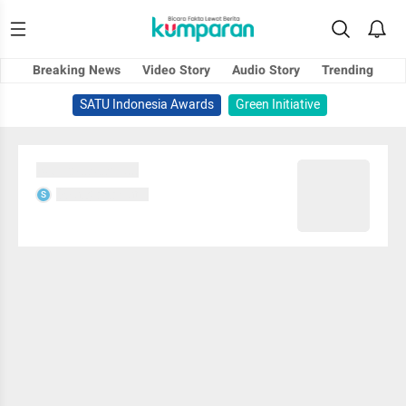
Breaking News
Video Story
Audio Story
Trending
SATU Indonesia Awards
Green Initiative
Sedang memuat...
Sedang memuat...
S