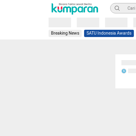
Pencarian
Loading
Loading
Loading
Breaking News
SATU Indonesia Awards
Sedang
Seda
S