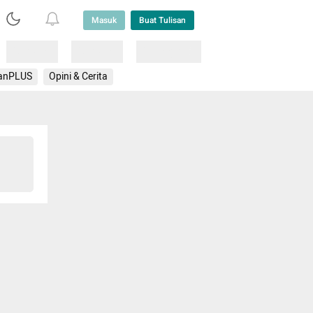
Masuk
Buat Tulisan
Loading
Loading
Lainnya
anPLUS
Opini & Cerita