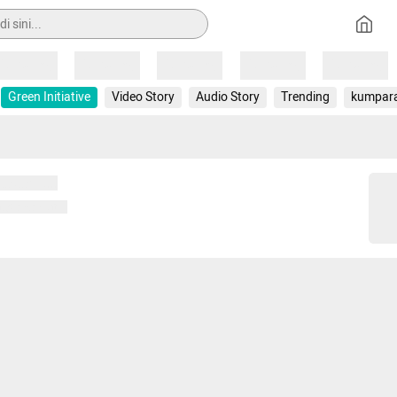
Loading
Loading
Loading
Loading
Loading
Green Initiative
Video Story
Audio Story
Trending
kumpar
 memuat...
ng memuat...