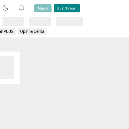
Masuk
Buat Tulisan
Loading
Loading
Lainnya
anPLUS
Opini & Cerita