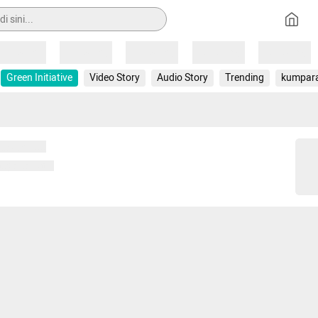
Loading
Loading
Loading
Loading
Loading
Green Initiative
Video Story
Audio Story
Trending
kumpar
 memuat...
ng memuat...