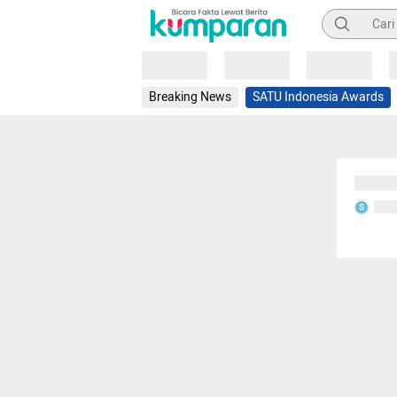
Pencarian
Loading
Loading
Loading
Breaking News
SATU Indonesia Awards
Sedang
Seda
S