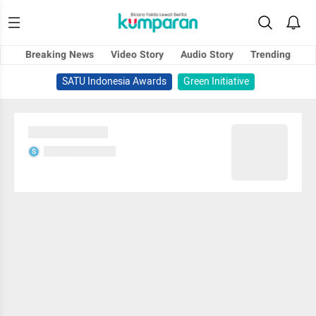
Breaking News
Video Story
Audio Story
Trending
SATU Indonesia Awards
Green Initiative
Sedang memuat...
Sedang memuat...
S