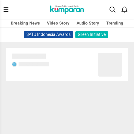
Breaking News
Video Story
Audio Story
Trending
SATU Indonesia Awards
Green Initiative
Sedang memuat...
Sedang memuat...
S