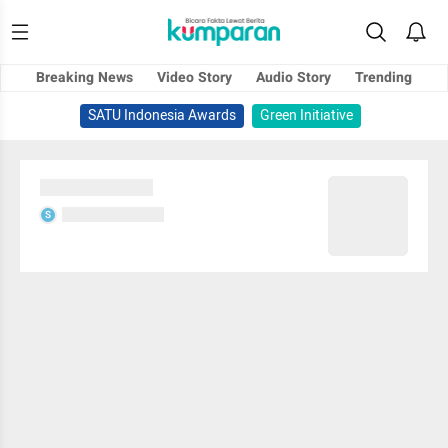
Breaking News
Video Story
Audio Story
Trending
SATU Indonesia Awards
Green Initiative
Sedang memuat...
Sedang memuat...
S