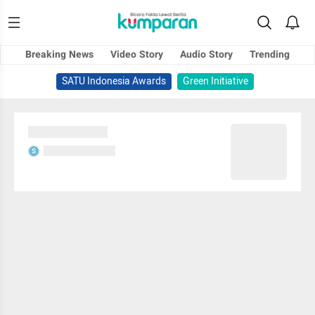
Breaking News
Video Story
Audio Story
Trending
SATU Indonesia Awards
Green Initiative
Sedang memuat...
Sedang memuat...
S