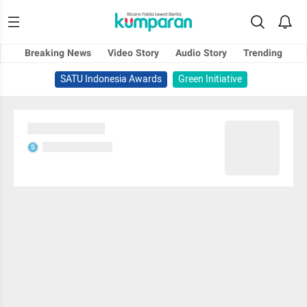
Breaking News
Video Story
Audio Story
Trending
SATU Indonesia Awards
Green Initiative
Sedang memuat...
Sedang memuat...
S