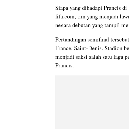
Siapa yang dihadapi Prancis di 
fifa.com, tim yang menjadi lawa
negara debutan yang tampil me
Pertandingan semifinal tersebut
France, Saint-Denis. Stadion be
menjadi saksi salah satu laga p
Prancis. 