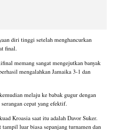
aan diri tinggi setelah menghancurkan 
 final.
ifinal memang sangat mengejutkan banyak 
 berhasil mengalahkan Jamaika 3-1 dan 
kemudian melaju ke babak gugur dengan 
 serangan cepat yang efektif.
ad Kroasia saat itu adalah Davor Suker. 
 tampil luar biasa sepanjang turnamen dan 