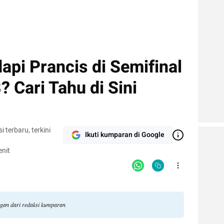
api Prancis di Semifinal
? Cari Tahu di Sini
terbaru, terkini
Ikuti kumparan di Google
nit
ngan dari redaksi kumparan