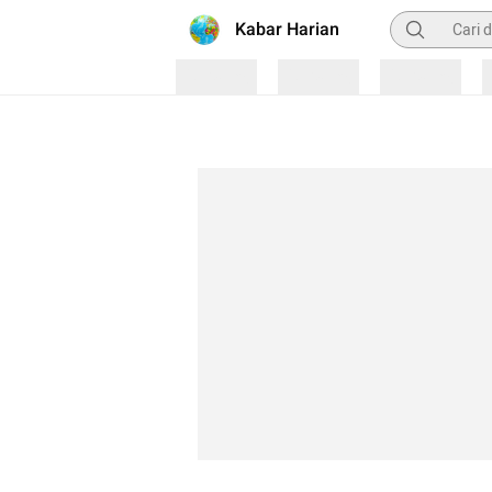
Pencarian
Kabar Harian
Loading
Loading
Loading