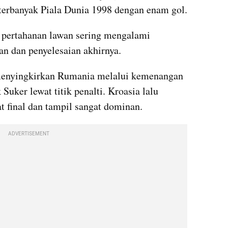
akhirnya menjadi pencetak gol terbanyak Piala Dunia 1998 dengan enam gol. 
pertahanan lawan sering mengalami 
n dan penyelesaian akhirnya.
menyingkirkan Rumania melalui kemenangan 
uker lewat titik penalti. Kroasia lalu 
 final dan tampil sangat dominan. 
ADVERTISEMENT