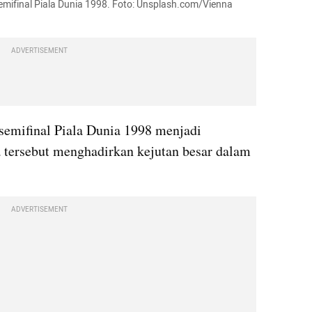
semifinal Piala Dunia 1998. Foto: Unsplash.com/Vienna 
ADVERTISEMENT
 semifinal Piala Dunia 1998 menjadi 
 tersebut menghadirkan kejutan besar dalam 
ADVERTISEMENT