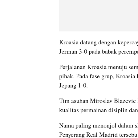
Kroasia datang dengan kepercay
Jerman 3-0 pada babak perempat
Perjalanan Kroasia menuju sem
pihak. Pada fase grup, Kroasia
Jepang 1-0. 
Tim asuhan Miroslav Blazevic 
kualitas permainan disiplin dan
Nama paling menonjol dalam sku
Penyerang Real Madrid tersebut