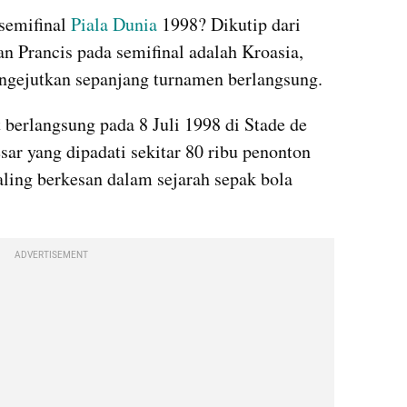
semifinal 
Piala Dunia
 1998? Dikutip dari 
n Prancis pada semifinal adalah Kroasia, 
ngejutkan sepanjang turnamen berlangsung.
 berlangsung pada 8 Juli 1998 di Stade de 
sar yang dipadati sekitar 80 ribu penonton 
aling berkesan dalam sejarah sepak bola 
ADVERTISEMENT