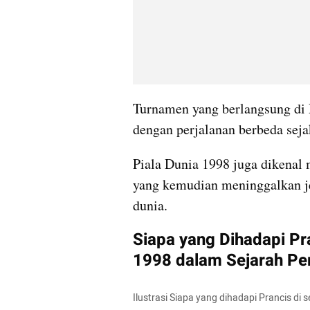
Turnamen yang berlangsung di 
dengan perjalanan berbeda seja
Piala Dunia 1998 juga dikenal
yang kemudian meninggalkan jej
dunia.
Siapa yang Dihadapi Pra
1998 dalam Sejarah Pe
Ilustrasi Siapa yang dihadapi Prancis di 