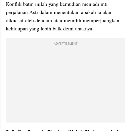
Konflik batin inilah yang kemudian menjadi inti 
perjalanan Asti dalam menentukan apakah ia akan 
dikuasai oleh dendam atau memilih memperjuangkan 
kehidupan yang lebih baik demi anaknya.
ADVERTISEMENT