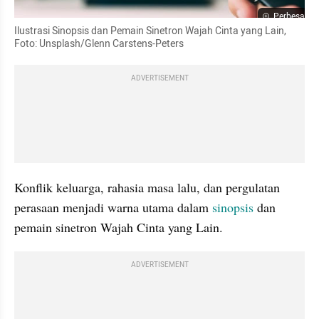
Perbesar
Ilustrasi Sinopsis dan Pemain Sinetron Wajah Cinta yang Lain, 
Foto: Unsplash/Glenn Carstens-Peters
ADVERTISEMENT
Konflik keluarga, rahasia masa lalu, dan pergulatan 
perasaan menjadi warna utama dalam 
sinopsis
 dan 
pemain sinetron Wajah Cinta yang Lain.
ADVERTISEMENT