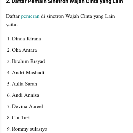
2. Daftar Pemain Sinetron Wajah Cinta yang Lain
Daftar 
pemeran 
di sinetron Wajah Cinta yang Lain 
yaitu:
Dinda Kirana
Oka Antara
Ibrahim Risyad
Andri Mashadi
Aulia Sarah
Andi Annisa
Devina Aureel
Cut Tari
Rommy sulastyo