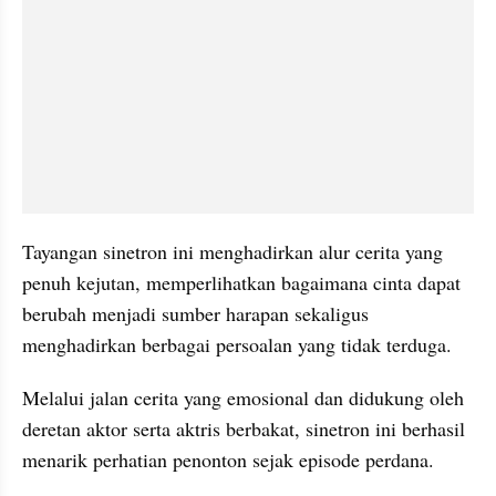
Tayangan sinetron ini menghadirkan alur cerita yang 
penuh kejutan, memperlihatkan bagaimana cinta dapat 
berubah menjadi sumber harapan sekaligus 
menghadirkan berbagai persoalan yang tidak terduga.
Melalui jalan cerita yang emosional dan didukung oleh 
deretan aktor serta aktris berbakat, sinetron ini berhasil 
menarik perhatian penonton sejak episode perdana.