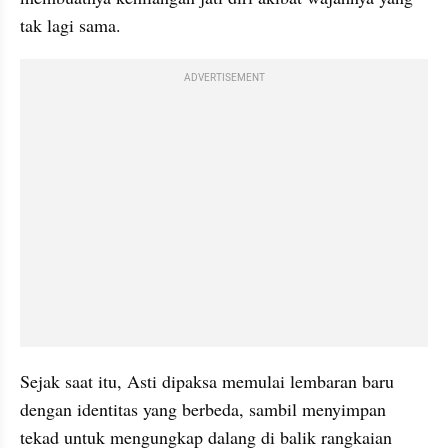
tak lagi sama.
ADVERTISEMENT
Sejak saat itu, Asti dipaksa memulai lembaran baru 
dengan identitas yang berbeda, sambil menyimpan 
tekad untuk mengungkap dalang di balik rangkaian 