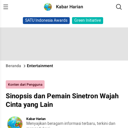
Kabar Harian
SATU Indonesia Awards
Green Initiative
Beranda
Entertainment
Konten dari Pengguna
Sinopsis dan Pemain Sinetron Wajah
Cinta yang Lain
Kabar Harian
Menyajikan beragam informasi terbaru, terkini dan