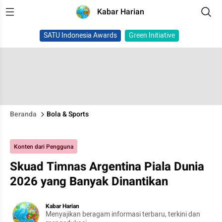
Kabar Harian
SATU Indonesia Awards
Green Initiative
Beranda
Bola & Sports
Konten dari Pengguna
Skuad Timnas Argentina Piala Dunia
2026 yang Banyak Dinantikan
Kabar Harian
Menyajikan beragam informasi terbaru, terkini dan