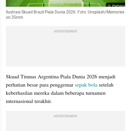
Perbesar
Ilustrasi Skuad Brazil Piala Dunia 2026. Foto: Unsplash/Memories 
on 35mm
ADVERTISEMENT
Skuad Timnas Argentina Piala Dunia 2026 menjadi 
perhatian besar para penggemar 
sepak bola
 setelah 
keberhasilan mereka dalam beberapa turnamen 
internasional terakhir.
ADVERTISEMENT