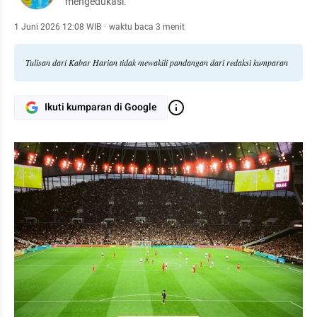
mengedukasi.
1 Juni 2026 12:08 WIB
·
waktu baca 3 menit
Tulisan dari Kabar Harian tidak mewakili pandangan dari redaksi kumparan
Ikuti kumparan di Google