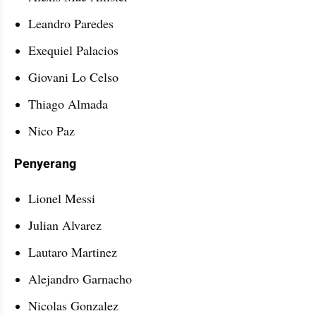
Leandro Paredes
Exequiel Palacios
Giovani Lo Celso
Thiago Almada
Nico Paz
Penyerang
Lionel Messi
Julian Alvarez
Lautaro Martinez
Alejandro Garnacho
Nicolas Gonzalez