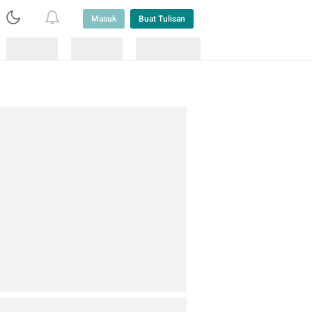
Masuk
Buat Tulisan
Loading
Loading
Lainnya