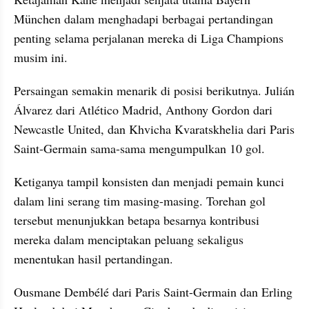
München dalam menghadapi berbagai pertandingan 
penting selama perjalanan mereka di Liga Champions 
musim ini.
Persaingan semakin menarik di posisi berikutnya. Julián 
Álvarez dari Atlético Madrid, Anthony Gordon dari 
Newcastle United, dan Khvicha Kvaratskhelia dari Paris 
Saint-Germain sama-sama mengumpulkan 10 gol.
Ketiganya tampil konsisten dan menjadi pemain kunci 
dalam lini serang tim masing-masing. Torehan gol 
tersebut menunjukkan betapa besarnya kontribusi 
mereka dalam menciptakan peluang sekaligus 
menentukan hasil pertandingan.
Ousmane Dembélé dari Paris Saint-Germain dan Erling 