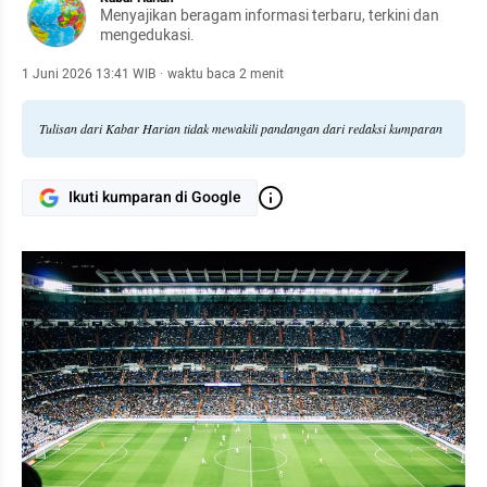
Menyajikan beragam informasi terbaru, terkini dan
mengedukasi.
1 Juni 2026 13:41 WIB
·
waktu baca 2 menit
Tulisan dari Kabar Harian tidak mewakili pandangan dari redaksi kumparan
Ikuti kumparan di Google