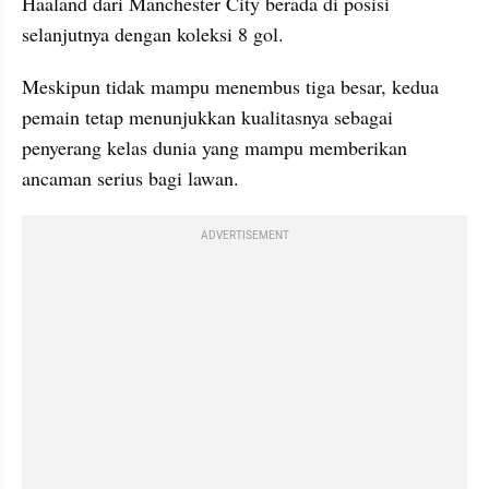
Haaland dari Manchester City berada di posisi 
selanjutnya dengan koleksi 8 gol.
Meskipun tidak mampu menembus tiga besar, kedua 
pemain tetap menunjukkan kualitasnya sebagai 
penyerang kelas dunia yang mampu memberikan 
ancaman serius bagi lawan.
ADVERTISEMENT