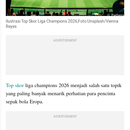
Perbesar
Ilustrasi Top Skor Liga Champions 2026,Foto:Unsplash/Vienna 
Reyes
ADVERTISEMENT
Top skor
 liga champions 2026 menjadi salah satu topik 
yang paling banyak menarik perhatian para pencinta 
sepak bola Eropa.
ADVERTISEMENT