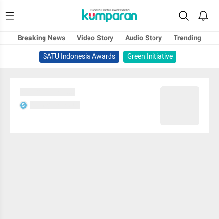
Breaking News
Video Story
Audio Story
Trending
SATU Indonesia Awards
Green Initiative
Sedang memuat...
Sedang memuat...
S