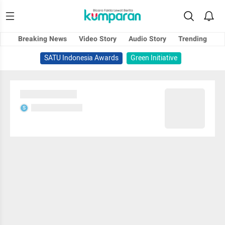
Breaking News
Video Story
Audio Story
Trending
SATU Indonesia Awards
Green Initiative
Sedang memuat...
Sedang memuat...
S