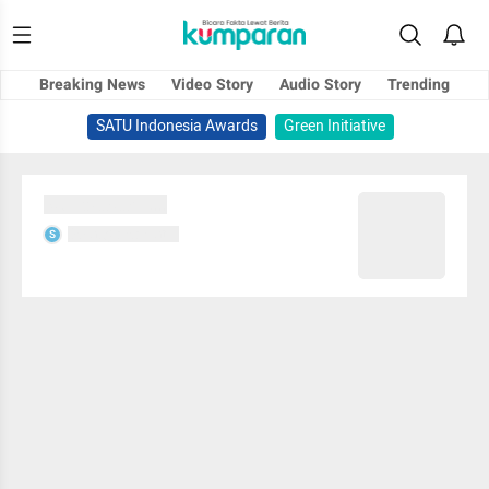
Breaking News
Video Story
Audio Story
Trending
SATU Indonesia Awards
Green Initiative
Sedang memuat...
Sedang memuat...
S