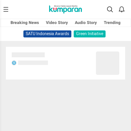
Breaking News
Video Story
Audio Story
Trending
SATU Indonesia Awards
Green Initiative
Sedang memuat...
Sedang memuat...
S