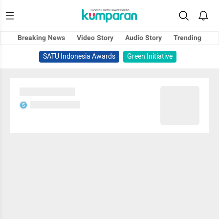
Breaking News
Video Story
Audio Story
Trending
SATU Indonesia Awards
Green Initiative
Sedang memuat...
Sedang memuat...
S