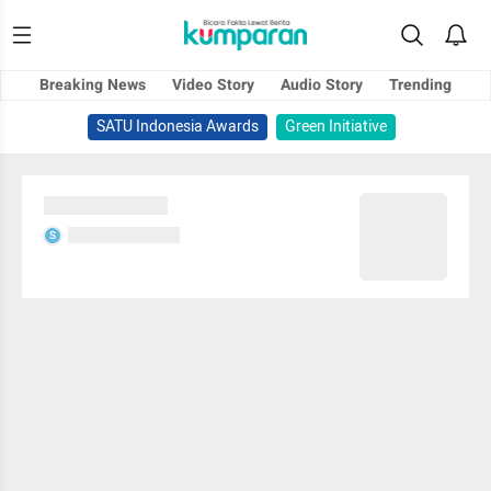
Breaking News
Video Story
Audio Story
Trending
SATU Indonesia Awards
Green Initiative
Sedang memuat...
Sedang memuat...
S