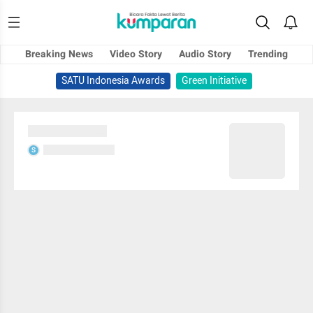
Breaking News
Video Story
Audio Story
Trending
SATU Indonesia Awards
Green Initiative
Sedang memuat...
Sedang memuat...
S