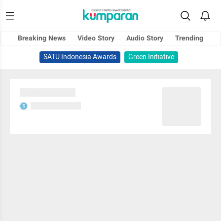
Breaking News
Video Story
Audio Story
Trending
SATU Indonesia Awards
Green Initiative
Sedang memuat...
Sedang memuat...
S