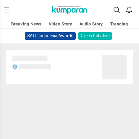
Breaking News
Video Story
Audio Story
Trending
SATU Indonesia Awards
Green Initiative
Sedang memuat...
Sedang memuat...
S